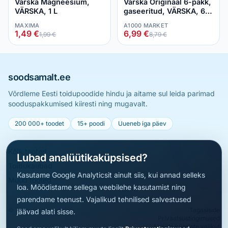
Värska Magneesium,
Värska Originaal 6-pakk,
VÄRSKA, 1 L
gaseeritud, VÄRSKA, 6 x
1,5 L
MAXIMA
A1000 MARKET
1,49 €
6,99 €
1,99 €
8,79 €
soodsamalt.ee
Võrdleme Eesti toidupoodide hindu ja aitame sul leida parimad
sooduspakkumised kiiresti ning mugavalt.
200 000+ toodet
15+ poodi
Uueneb iga päev
Kõik tooted
Lubad analüütikaküpsised?
Toidukaubad
Kasutame Google Analyticsit ainult siis, kui annad selleks
Muud tooted
loa. Mõõdistame sellega veebilehe kasutamist ning
parendame teenust. Vajalikud tehnilised salvestused
© 2026 soodsamalt.ee
Tagasiside
jäävad alati sisse.
Privaatsustingimused
Muuda küpsiste valikut