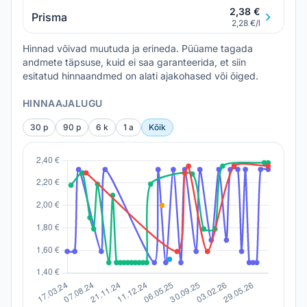
2,38 €
Prisma
2,28 €/l
Hinnad võivad muutuda ja erineda. Püüame tagada
andmete täpsuse, kuid ei saa garanteerida, et siin
esitatud hinnaandmed on alati ajakohased või õiged.
HINNAAJALUGU
30 p
90 p
6 k
1 a
Kõik