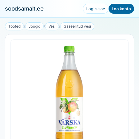
soodsamalt.ee
Logi sisse
Loo konto
Tooted
/
Joogid
/
Vesi
/
Gaseeritud vesi