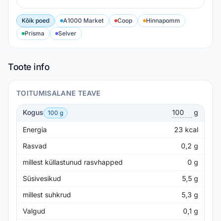
Kõik poed
A1000 Market
Coop
Hinnapomm
Prisma
Selver
Toote info
TOITUMISALANE TEAVE
Kogus
g
100 g
Energia
23
kcal
Rasvad
0,2
g
millest küllastunud rasvhapped
0
g
Süsivesikud
5,5
g
millest suhkrud
5,3
g
Valgud
0,1
g