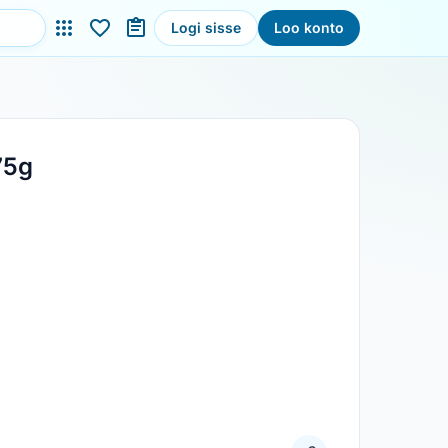
Logi sisse
Loo konto
75g