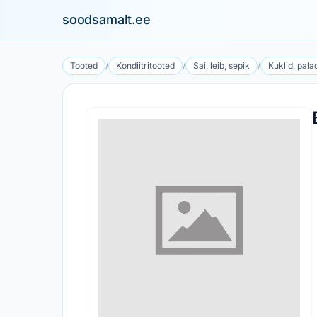
soodsamalt.ee
Tooted
/
Kondiitritooted
/
Sai, leib, sepik
/
Kuklid, pala