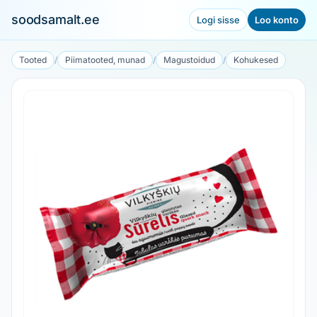
soodsamalt.ee
Logi sisse
Loo konto
Tooted
/
Piimatooted, munad
/
Magustoidud
/
Kohukesed