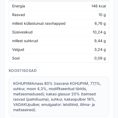
Energia
146
kcal
Rasvad
10
g
millest küllastunud rasvhapped
6,76
g
Süsivesikud
10,24
g
millest suhkrud
9,44
g
Valgud
3,24
g
Sool
0,09
g
KOOSTISOSAD
KOHUPIIMAmass 80% (rasvane KOHUPIIM, 77,1%,
suhkur, moon 4,3%, modifitseeritud tärklis,
maitseomadused); kakao glasuur 20% (taimsed
rasvad (palmituuma), suhkur, kakaopulber 18%,
VADAKUpulber, emulgaator: letsitiinid, lõhna- ja
maitseained).