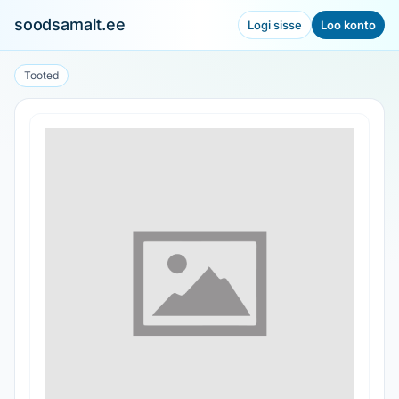
soodsamalt.ee
Logi sisse
Loo konto
Tooted