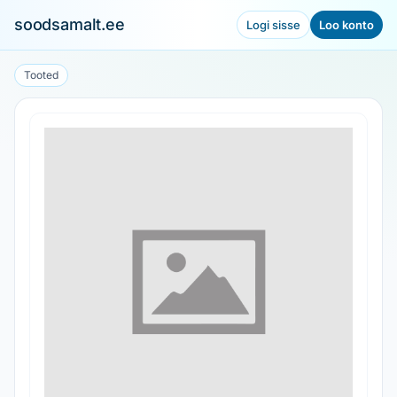
soodsamalt.ee
Logi sisse
Loo konto
Tooted