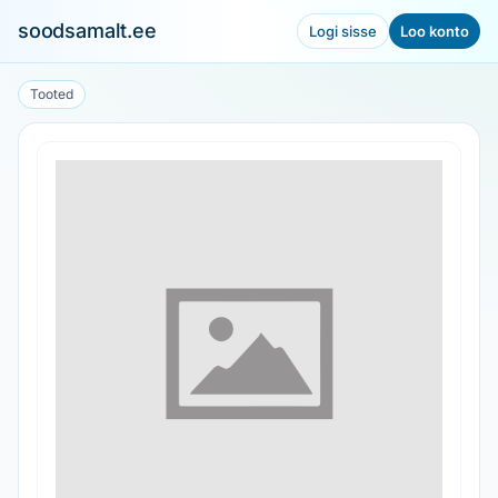
soodsamalt.ee
Logi sisse
Loo konto
Tooted