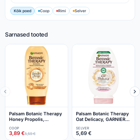
Kõik poed
Coop
Rimi
Selver
Sarnased tooted
Palsam Botanic Therapy
Palsam Botanic Therapy
Honey Propolis,
Oat Delicacy, GARNIER,
GARNIER, 200 ml
200 ml
COOP
SELVER
3,89 €
5,69 €
5,59 €