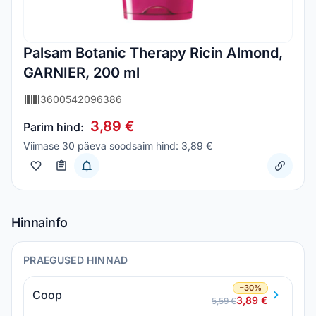
Palsam Botanic Therapy Ricin Almond,
GARNIER, 200 ml
3600542096386
3,89 €
Parim hind:
Viimase 30 päeva soodsaim hind: 3,89 €
Hinnainfo
PRAEGUSED HINNAD
−30%
Coop
3,89 €
5,59 €