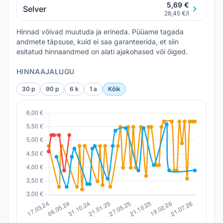
5,69 €
Selver
28,45 €/l
Hinnad võivad muutuda ja erineda. Püüame tagada
andmete täpsuse, kuid ei saa garanteerida, et siin
esitatud hinnaandmed on alati ajakohased või õiged.
HINNAAJALUGU
30 p
90 p
6 k
1 a
Kõik