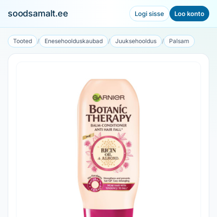
soodsamalt.ee
Logi sisse
Loo konto
Tooted
/
Enesehoolduskaubad
/
Juuksehooldus
/
Palsam