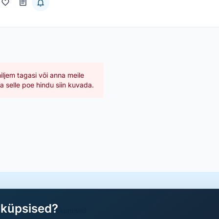
hiljem tagasi või anna meile
 selle poe hindu siin kuvada.
aküpsised?
a parimad sooduspakkumised