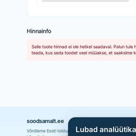
Hinnainfo
Selle toote hinnad ei ole hetkel saadaval. Palun tule 
teada, kus seda toodet veel müüakse, et saaksime ka
soodsamalt.ee
Lubad analüütik
Võrdleme Eesti toidupoodide hindu ja aitame sul leid