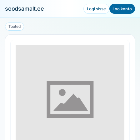
soodsamalt.ee
Logi sisse
Loo konto
Tooted