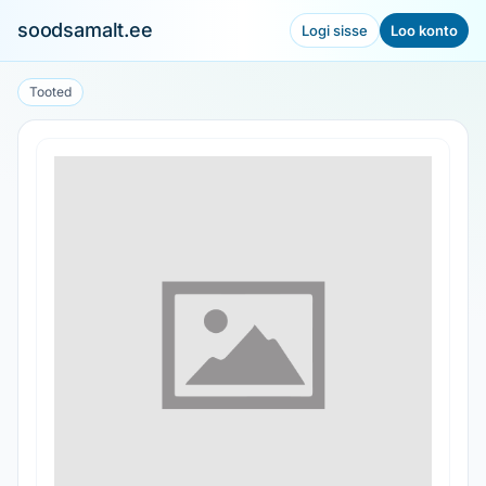
soodsamalt.ee
Logi sisse
Loo konto
Tooted