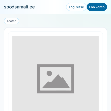
soodsamalt.ee
Logi sisse
Loo konto
Tooted