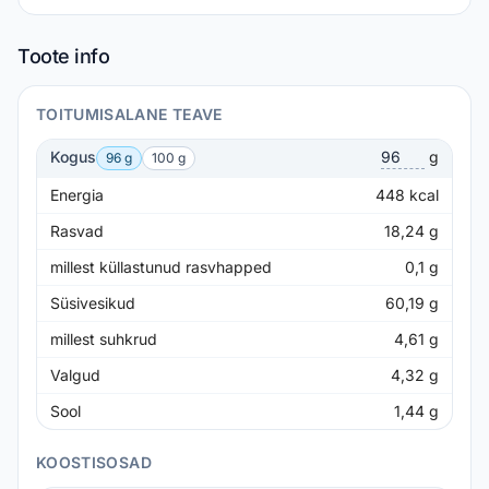
Toote info
TOITUMISALANE TEAVE
Kogus
g
96 g
100 g
Energia
448
kcal
Rasvad
18,24
g
millest küllastunud rasvhapped
0,1
g
Süsivesikud
60,19
g
millest suhkrud
4,61
g
Valgud
4,32
g
Sool
1,44
g
KOOSTISOSAD