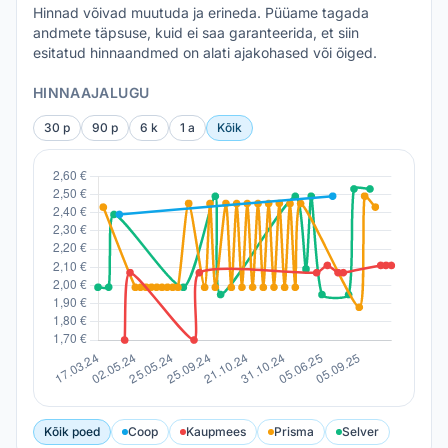
Hinnad võivad muutuda ja erineda. Püüame tagada
andmete täpsuse, kuid ei saa garanteerida, et siin
esitatud hinnaandmed on alati ajakohased või õiged.
HINNAAJALUGU
30 p
90 p
6 k
1 a
Kõik
Kõik poed
Coop
Kaupmees
Prisma
Selver