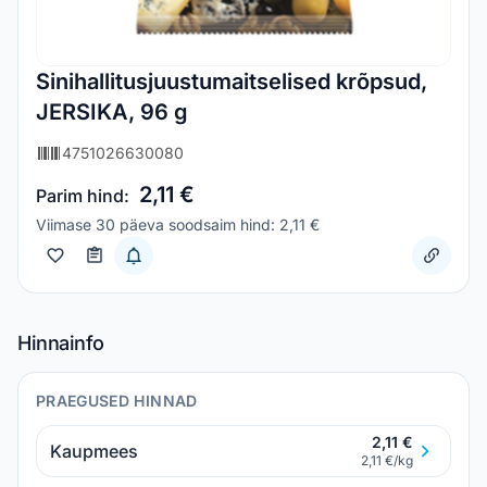
Sinihallitusjuustumaitselised krõpsud,
JERSIKA, 96 g
4751026630080
2,11 €
Parim hind:
Viimase 30 päeva soodsaim hind: 2,11 €
Hinnainfo
PRAEGUSED HINNAD
2,11 €
Kaupmees
2,11 €/kg