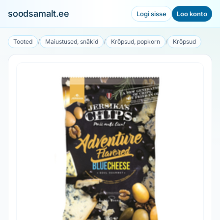
soodsamalt.ee
Logi sisse
Loo konto
Tooted
/
Maiustused, snäkid
/
Krõpsud, popkorn
/
Krõpsud