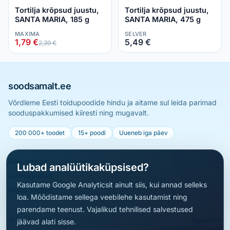
Tortilja krõpsud juustu,
Tortilja krõpsud juustu,
SANTA MARIA, 185 g
SANTA MARIA, 475 g
MAXIMA
SELVER
1,79 €
5,49 €
2,39 €
soodsamalt.ee
Võrdleme Eesti toidupoodide hindu ja aitame sul leida parimad
sooduspakkumised kiiresti ning mugavalt.
200 000+ toodet
15+ poodi
Uueneb iga päev
Kõik tooted
Lubad analüütikaküpsised?
Toidukaubad
Kasutame Google Analyticsit ainult siis, kui annad selleks
Muud tooted
loa. Mõõdistame sellega veebilehe kasutamist ning
parendame teenust. Vajalikud tehnilised salvestused
© 2026 soodsamalt.ee
Tagasiside
jäävad alati sisse.
Privaatsustingimused