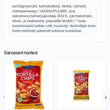
kartuligraanulid, kartulihelbed, tärklis, taimeõli,
maitseainesegu: VADAKUPULBER, sool,
dekstroos,maitsetugevdaja (E621), pärmiekstrakt,
lõhna- ja maitseaine, päevalille letsitiin.* Toote
koostisosade loetelu võib muutuda. Kontrollige enne
toote tarbimist pakendil esitatud koostisosi.
Sarnased tooted