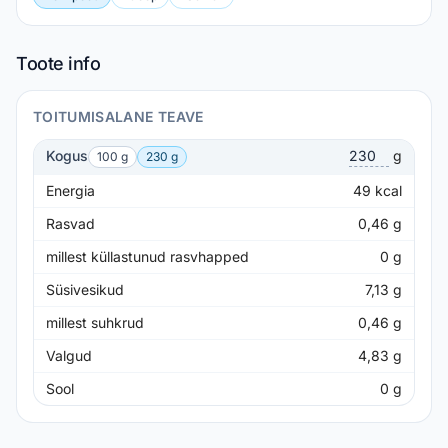
Toote info
TOITUMISALANE TEAVE
Kogus
g
100 g
230 g
Energia
49
kcal
Rasvad
0,46
g
millest küllastunud rasvhapped
0
g
Süsivesikud
7,13
g
millest suhkrud
0,46
g
Valgud
4,83
g
Sool
0
g