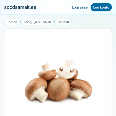
soodsamalt.ee
Logi sisse
Loo konto
Tooted
/
Köögi- ja puuviljad
/
Seened