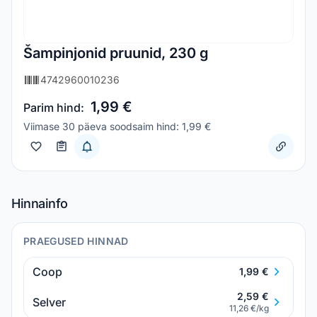
Šampinjonid pruunid, 230 g
4742960010236
1,99 €
Parim hind:
Viimase 30 päeva soodsaim hind: 1,99 €
Hinnainfo
PRAEGUSED HINNAD
Coop
1,99 €
2,59 €
Selver
11,26 €/kg