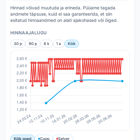
Hinnad võivad muutuda ja erineda. Püüame tagada
andmete täpsuse, kuid ei saa garanteerida, et siin
esitatud hinnaandmed on alati ajakohased või õiged.
HINNAAJALUGU
30 p
90 p
6 k
1 a
Kõik
Kõik poed
Coop
Selver