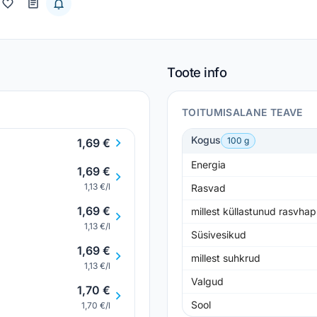
Toote info
TOITUMISALANE TEAVE
Kogus
100 g
1,69 €
Energia
1,69 €
1,13 €/l
Rasvad
1,69 €
millest küllastunud rasvha
1,13 €/l
Süsivesikud
1,69 €
millest suhkrud
1,13 €/l
Valgud
1,70 €
Sool
1,70 €/l