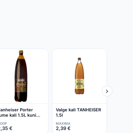
Traditsio
Originaa
1,5 L
KAUPMEE
1,84 €
anheiser Porter
Valge kali TANHEISER
ume kali 1.5L kuni
1.5l
.2% vol
OOP
MAXIMA
,35 €
2,39 €