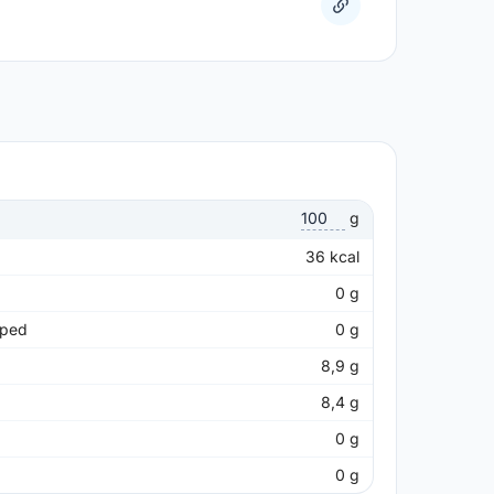
g
36
kcal
0
g
pped
0
g
8,9
g
8,4
g
0
g
0
g