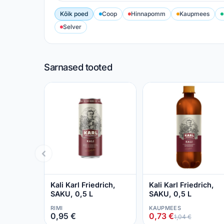
Kõik poed
Coop
Hinnapomm
Kaupmees
Selver
Sarnased tooted
Kali Karl Friedrich,
Kali Karl Friedrich,
SAKU, 0,5 L
SAKU, 0,5 L
RIMI
KAUPMEES
0,95 €
0,73 €
1,04 €