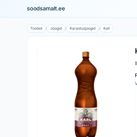
soodsamalt.ee
Tooted
/
Joogid
/
Karastusjoogid
/
Kali
V