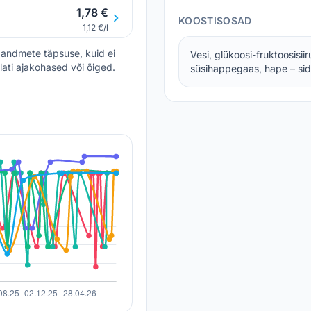
1,78 €
KOOSTISOSAD
1,12 €/l
andmete täpsuse, kuid ei
Vesi, glükoosi-fruktoosisii
lati ajakohased või õiged.
süsihappegaas, hape – sidr