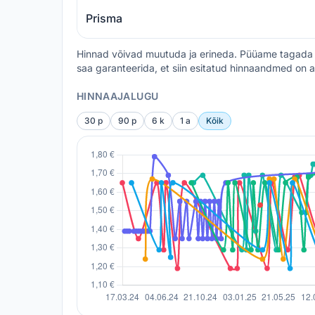
Prisma
Hinnad võivad muutuda ja erineda. Püüame tagada 
saa garanteerida, et siin esitatud hinnaandmed on a
HINNAAJALUGU
30 p
90 p
6 k
1 a
Kõik