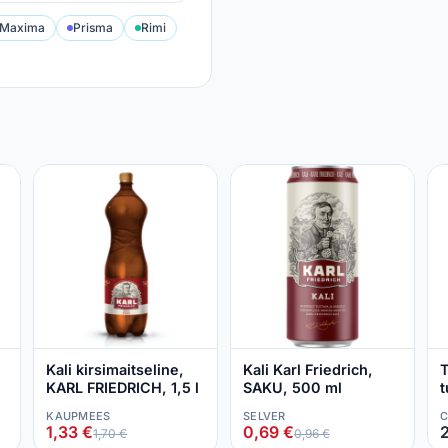
Maxima
Prisma
Rimi
Kali kirsimaitseline,
Kali Karl Friedrich,
T
KARL FRIEDRICH, 1,5 l
SAKU, 500 ml
t
1
KAUPMEES
SELVER
C
1,33 €
0,69 €
2
1,70 €
0,96 €