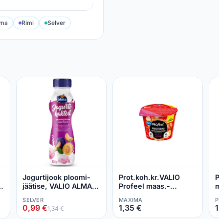
sma
Rimi
Selver
Jogurtijook ploomi-
Prot.koh.kr.VALIO
P
jäätise, VALIO ALMA,
Profeel maas.-
m
275 g
ban.200g
V
SELVER
MAXIMA
P
0,99 €
1,35 €
1
1,34 €