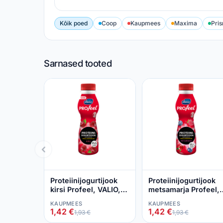
Kõik poed
Coop
Kaupmees
Maxima
Pri
Sarnased tooted
Proteiinijogurtijook
Proteiinijogurtijook
kirsi Profeel, VALIO,
metsamarja Profeel,
275 g
VALIO, 275 g
KAUPMEES
KAUPMEES
1,42 €
1,42 €
1,93 €
1,93 €