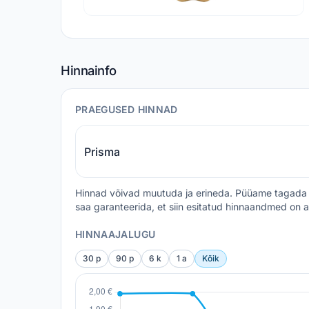
Hinnainfo
PRAEGUSED HINNAD
Prisma
Hinnad võivad muutuda ja erineda. Püüame tagada 
saa garanteerida, et siin esitatud hinnaandmed on a
HINNAAJALUGU
30 p
90 p
6 k
1 a
Kõik