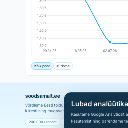
Kõik poed
Prisma
soodsamalt.ee
Lubad analüütik
Võrdleme Eesti toidupoodide hindu ja aitame sul leid
kiiresti ning mugavalt.
Kasutame Google Analyticsit ai
kasutamist ning parendame teen
200 000+ toodet
15+ poodi
Uueneb iga päev