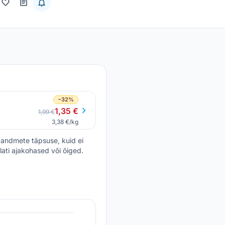
−32%
1,35 €
1,99 €
3,38 €/kg
andmete täpsuse, kuid ei
lati ajakohased või õiged.