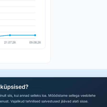
aküpsised?
a parimad sooduspakkumised
nult siis, kui annad selleks loa. Mõõdistame sellega veebilehe
ust. Vajalikud tehnilised salvestused jäävad alati sisse.