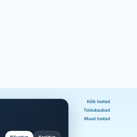
Kõik tooted
Toidukaubad
Muud tooted
Nõustun
Keeldun