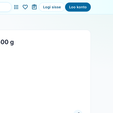
Logi sisse
Loo konto
400 g