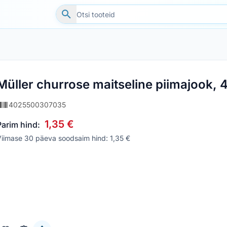
Müller churrose maitseline piimajook, 
4025500307035
1,35 €
Parim hind:
iimase 30 päeva soodsaim hind: 1,35 €