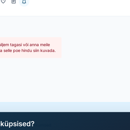
hiljem tagasi või anna meile
 selle poe hindu siin kuvada.
aküpsised?
a parimad sooduspakkumised