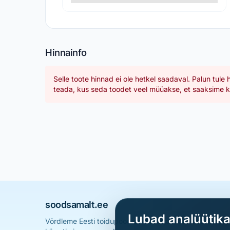
Hinnainfo
Selle toote hinnad ei ole hetkel saadaval. Palun tule 
teada, kus seda toodet veel müüakse, et saaksime ka
soodsamalt.ee
Lubad analüütik
Võrdleme Eesti toidupoodide hindu ja aitame sul leid