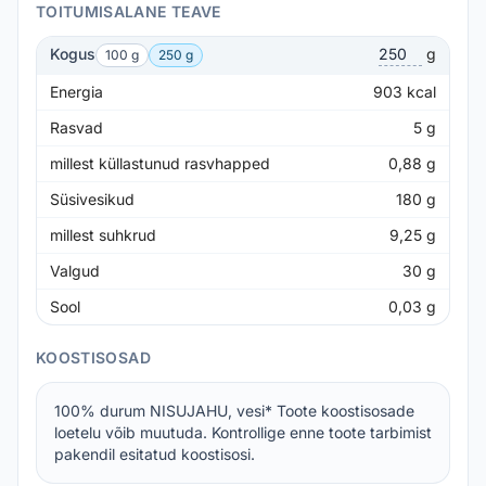
TOITUMISALANE TEAVE
Kogus
g
100 g
250 g
Energia
903
kcal
Rasvad
5
g
millest küllastunud rasvhapped
0,88
g
Süsivesikud
180
g
millest suhkrud
9,25
g
Valgud
30
g
Sool
0,03
g
KOOSTISOSAD
100% durum NISUJAHU, vesi* Toote koostisosade
loetelu võib muutuda. Kontrollige enne toote tarbimist
pakendil esitatud koostisosi.