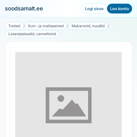
soodsamalt.ee
Logi sisse
Loo konto
Tooted
/
Kuiv- ja maitseained
/
Makaronid, nuudlid
/
Lasanjeplaadid, cannellonid