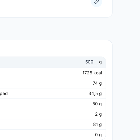
g
1725
kcal
74
g
pped
34,5
g
50
g
2
g
81
g
0
g