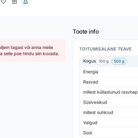
Toote info
hiljem tagasi või anna meile
TOITUMISALANE TEAVE
 selle poe hindu siin kuvada.
Kogus
100 g
500 g
Energia
Rasvad
millest küllastunud rasvha
Süsivesikud
millest suhkrud
Valgud
Sool