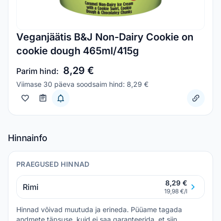
Veganjäätis B&J Non-Dairy Cookie on
cookie dough 465ml/415g
8,29 €
Parim hind:
Viimase 30 päeva soodsaim hind: 8,29 €
Hinnainfo
PRAEGUSED HINNAD
8,29 €
Rimi
19,98 €/l
Hinnad võivad muutuda ja erineda. Püüame tagada
andmete täpsuse, kuid ei saa garanteerida, et siin