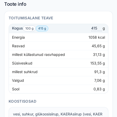
Toote info
TOITUMISALANE TEAVE
Kogus
g
100 g
415 g
Energia
1058
kcal
Rasvad
45,65
g
millest küllastunud rasvhapped
31,13
g
Süsivesikud
153,55
g
millest suhkrud
91,3
g
Valgud
7,06
g
Sool
0,83
g
KOOSTISOSAD
vesi, suhkur, glükoosisiirup, KAERAsiirup (vesi, KAER