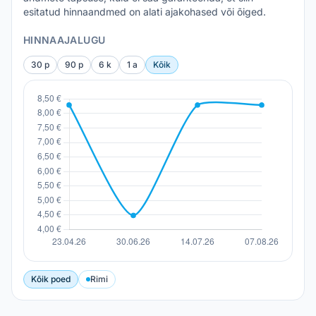
esitatud hinnaandmed on alati ajakohased või õiged.
HINNAAJALUGU
30 p
90 p
6 k
1 a
Kõik
Kõik poed
Rimi