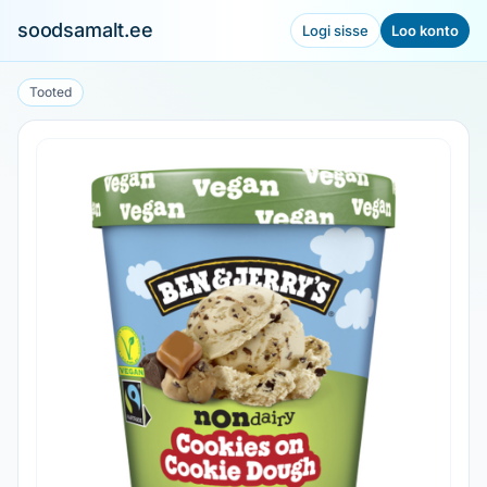
soodsamalt.ee
Logi sisse
Loo konto
Tooted