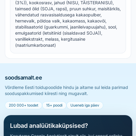
(3%)), kookosrasv, jahud (NISU, TÄISTERANISU),
taimsed õlid (SOJA, rapsi), pruun suhkur, maisitärklis,
vähendatud rasvasisaldusega kakaopulber,
hernevalk, põldoa valk, kakaomass, kakaovõi,
stabilisaatorid (guarkummi, jaanileivapuujahu), sool,
emulgaatorid (letsitiinid (sisaldavad SOJA)),
vanilliekstrakt, melass, kergitusaine
(naatriumkarbonaat)
soodsamalt.ee
Võrdleme Eesti toidupoodide hindu ja aitame sul leida parimad
sooduspakkumised kiiresti ning mugavalt.
200 000+ toodet
15+ poodi
Uueneb iga päev
Kõik tooted
Lubad analüütikaküpsised?
Toidukaubad
Kasutame Google Analyticsit ainult siis, kui annad selleks