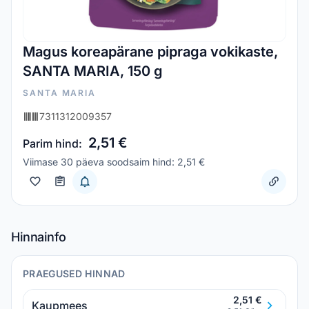
Magus koreapärane pipraga vokikaste,
SANTA MARIA, 150 g
SANTA MARIA
7311312009357
2,51 €
Parim hind:
Viimase 30 päeva soodsaim hind: 2,51 €
Hinnainfo
PRAEGUSED HINNAD
2,51 €
Kaupmees