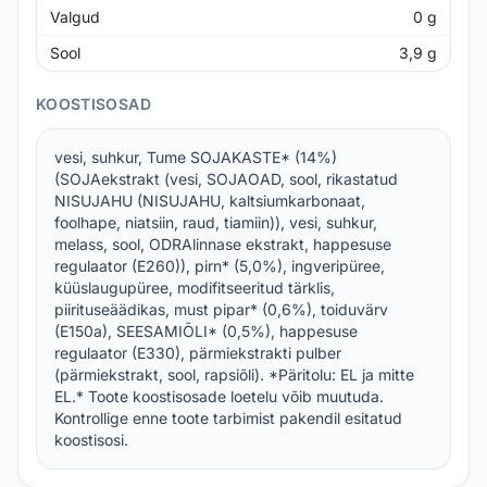
Valgud
0
g
Sool
3,9
g
KOOSTISOSAD
vesi, suhkur, Tume SOJAKASTE* (14%)
(SOJAekstrakt (vesi, SOJAOAD, sool, rikastatud
NISUJAHU (NISUJAHU, kaltsiumkarbonaat,
foolhape, niatsiin, raud, tiamiin)), vesi, suhkur,
melass, sool, ODRAlinnase ekstrakt, happesuse
regulaator (E260)), pirn* (5,0%), ingveripüree,
küüslaugupüree, modifitseeritud tärklis,
piirituseäädikas, must pipar* (0,6%), toiduvärv
(E150a), SEESAMIÕLI* (0,5%), happesuse
regulaator (E330), pärmiekstrakti pulber
(pärmiekstrakt, sool, rapsiõli). *Päritolu: EL ja mitte
EL.* Toote koostisosade loetelu võib muutuda.
Kontrollige enne toote tarbimist pakendil esitatud
koostisosi.