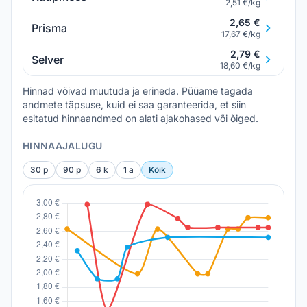
2,51 €/kg
2,65 €
Prisma
17,67 €/kg
2,79 €
Selver
18,60 €/kg
Hinnad võivad muutuda ja erineda. Püüame tagada
andmete täpsuse, kuid ei saa garanteerida, et siin
esitatud hinnaandmed on alati ajakohased või õiged.
HINNAAJALUGU
30 p
90 p
6 k
1 a
Kõik