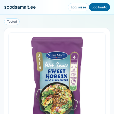
soodsamalt.ee
Logi sisse
Loo konto
Tooted