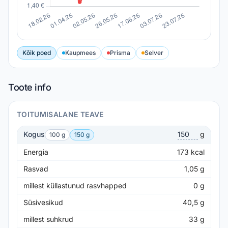
Kõik poed
Kaupmees
Prisma
Selver
Toote info
TOITUMISALANE TEAVE
Kogus
g
100 g
150 g
Energia
173
kcal
Rasvad
1,05
g
millest küllastunud rasvhapped
0
g
Süsivesikud
40,5
g
millest suhkrud
33
g