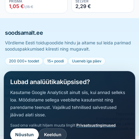
PRISMA
SELVER
1,05 €
2,29 €
1,15 €
soodsamalt.ee
Võrdleme Eesti toidupoodide hindu ja aitame sul leida parimad
sooduspakkumised kiiresti ning mugavalt.
200 000+ toodet
15+ poodi
Uueneb iga päev
Kõik tooted
Lubad analüütikaküpsised?
Toidukaubad
Kasutame Google Analyticsit ainult siis, kui annad selleks
Muud tooted
loa. Mõõdistame sellega veebilehe kasutamist ning
parendame teenust. Vajalikud tehnilised salvestused
© 2026 soodsamalt.ee
Tagasiside
jäävad alati sisse.
Privaatsustingimused
Muuda küpsiste valikut
Saad oma valikult hiljem muuta lingilt
Privaatsustingimused
.
info@soodsamalt.ee
Nõustun
Keeldun