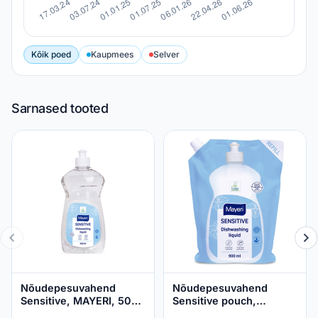
Kõik poed
Kaupmees
Selver
Sarnased tooted
Nõudepesuvahend
Nõudepesuvahend
Sensitive, MAYERI, 500
Sensitive pouch,
ml
MAYERI, 900 ml