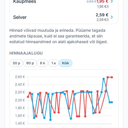
Kaupmees
1,95 €
2,55 €
1,95 €/l
2,59 €
Selver
2,59 €/l
Hinnad võivad muutuda ja erineda. Püüame tagada
andmete täpsuse, kuid ei saa garanteerida, et siin
esitatud hinnaandmed on alati ajakohased või õiged.
HINNAAJALUGU
30 p
90 p
6 k
1 a
Kõik