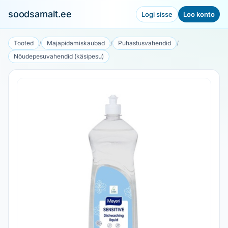
soodsamalt.ee
Logi sisse
Loo konto
Tooted
/
Majapidamiskaubad
/
Puhastusvahendid
/
Nõudepesuvahendid (käsipesu)