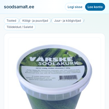
soodsamalt.ee
Logi sisse
Loo konto
Tooted
/
Köögi- ja puuviljad
/
Juur- ja köögiviljad
/
Töödeldud / Salatid