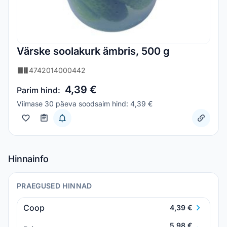
Värske soolakurk ämbris, 500 g
4742014000442
4,39 €
Parim hind:
Viimase 30 päeva soodsaim hind: 4,39 €
Hinnainfo
PRAEGUSED HINNAD
Coop
4,39 €
5,98 €