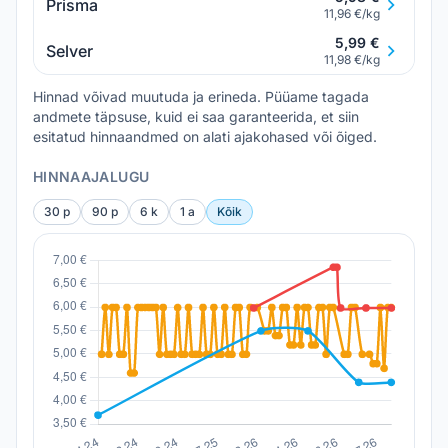
Prisma
11,96 €/kg
5,99 €
Selver
11,98 €/kg
Hinnad võivad muutuda ja erineda. Püüame tagada
andmete täpsuse, kuid ei saa garanteerida, et siin
esitatud hinnaandmed on alati ajakohased või õiged.
HINNAAJALUGU
30 p
90 p
6 k
1 a
Kõik