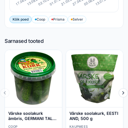
Kõik poed
Coop
Prisma
Selver
Sarnased tooted
Värske soolakurk
Värske soolakurk, EESTI
ämbris, GERMANI TALU,
AND, 500 g
500 g
COOP
KAUPMEES