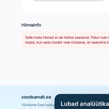
Hinnainfo
Selle toote hinnad ei ole hetkel saadaval. Palun tule 
teada, kus seda toodet veel müüakse, et saaksime ka
soodsamalt.ee
Lubad analüütik
Võrdleme Eesti toidupoodide hindu ja aitame sul leid