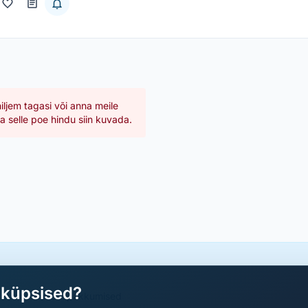
hiljem tagasi või anna meile
 selle poe hindu siin kuvada.
aküpsised?
a parimad sooduspakkumised