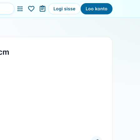
Logi sisse
Loo konto
0cm