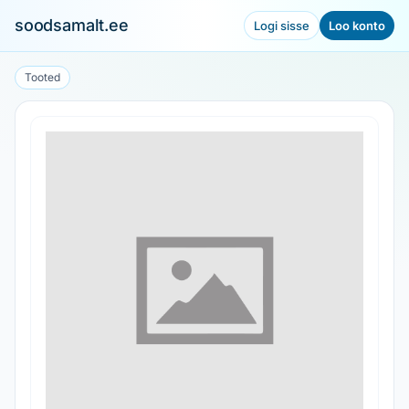
soodsamalt.ee
Logi sisse
Loo konto
Tooted