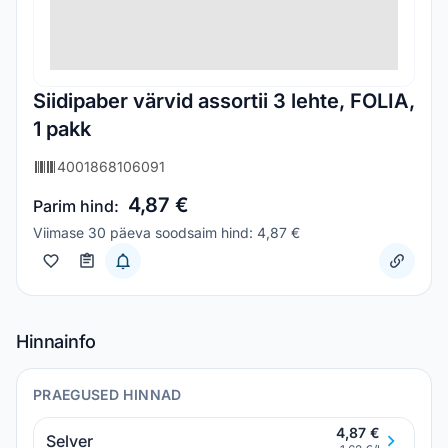
Siidipaber värvid assortii 3 lehte, FOLIA,
1 pakk
4001868106091
4,87 €
Parim hind:
Viimase 30 päeva soodsaim hind: 4,87 €
Hinnainfo
PRAEGUSED HINNAD
4,87 €
Selver