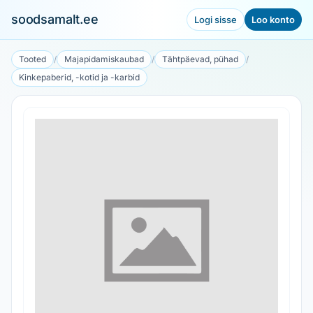
soodsamalt.ee
Logi sisse
Loo konto
Tooted
/
Majapidamiskaubad
/
Tähtpäevad, pühad
/
Kinkepaberid, -kotid ja -karbid