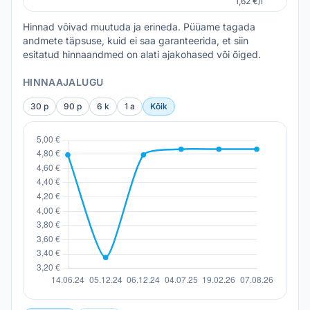
1,62 €/l
Hinnad võivad muutuda ja erineda. Püüame tagada
andmete täpsuse, kuid ei saa garanteerida, et siin
esitatud hinnaandmed on alati ajakohased või õiged.
HINNAAJALUGU
30 p
90 p
6 k
1 a
Kõik