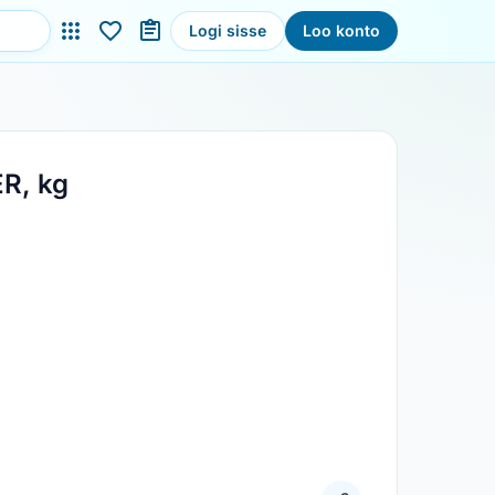
Logi sisse
Loo konto
ER, kg