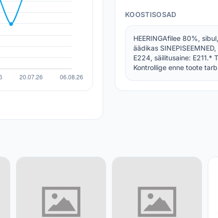
KOOSTISOSAD
HEERINGAfilee 80%, sibul, s
äädikas SINEPISEEMNED, ma
E224, säilitusaine: E211.*
Kontrollige enne toote tarb