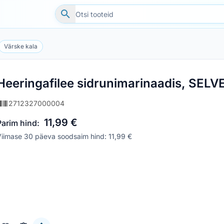
Värske kala
Heeringafilee sidrunimarinaadis, SELV
2712327000004
11,99 €
Parim hind:
iimase 30 päeva soodsaim hind: 11,99 €