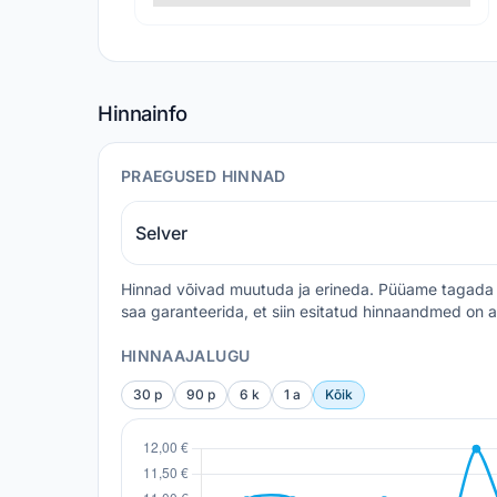
Hinnainfo
PRAEGUSED HINNAD
Selver
Hinnad võivad muutuda ja erineda. Püüame tagada 
saa garanteerida, et siin esitatud hinnaandmed on a
HINNAAJALUGU
30 p
90 p
6 k
1 a
Kõik