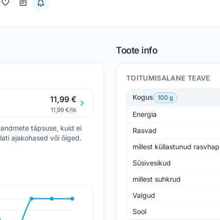
Toote info
TOITUMISALANE TEAVE
Kogus
100 g
11,99 €
11,99 €/tk
Energia
andmete täpsuse, kuid ei
Rasvad
lati ajakohased või õiged.
millest küllastunud rasvha
Süsivesikud
millest suhkrud
Valgud
Sool