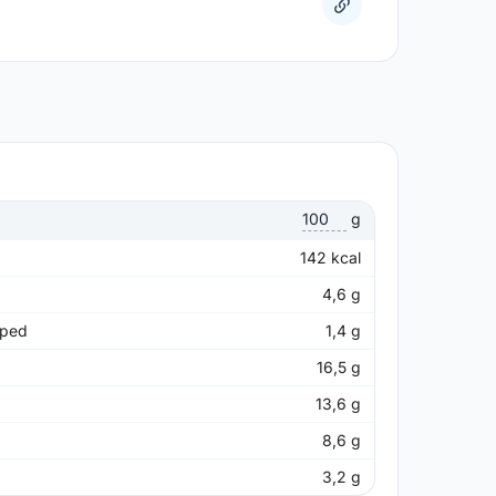
g
142
kcal
4,6
g
pped
1,4
g
16,5
g
13,6
g
8,6
g
3,2
g