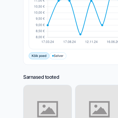
Kõik poed
Selver
Sarnased tooted