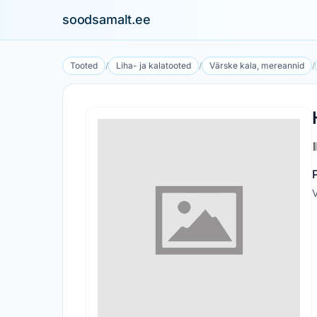
soodsamalt.ee
Tooted
/
Liha- ja kalatooted
/
Värske kala, mereannid
/
V