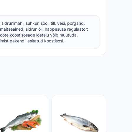
idrunimahl, suhkur, sool, till, vesi, porgand,
itseained, sidruniõli, happesuse regulaator:
 Toote koostisosade loetelu võib muutuda.
imist pakendil esitatud koostisosi.
Lõhefile
RIMI
12,99 €
1