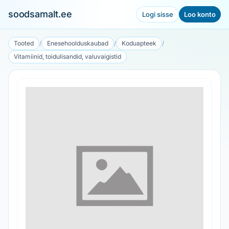
soodsamalt.ee
Logi sisse
Loo konto
Tooted
/
Enesehoolduskaubad
/
Koduapteek
/
Vitamiinid, toidulisandid, valuvaigistid