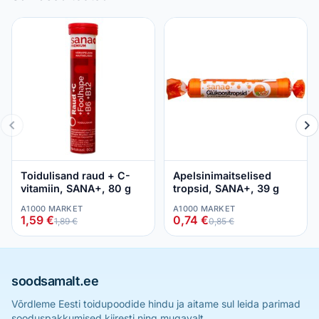
Toidulisand raud + C-
Apelsinimaitselised
vitamiin, SANA+, 80 g
tropsid, SANA+, 39 g
A1000 MARKET
A1000 MARKET
1,59 €
0,74 €
1,89 €
0,85 €
soodsamalt.ee
Võrdleme Eesti toidupoodide hindu ja aitame sul leida parimad
sooduspakkumised kiiresti ning mugavalt.