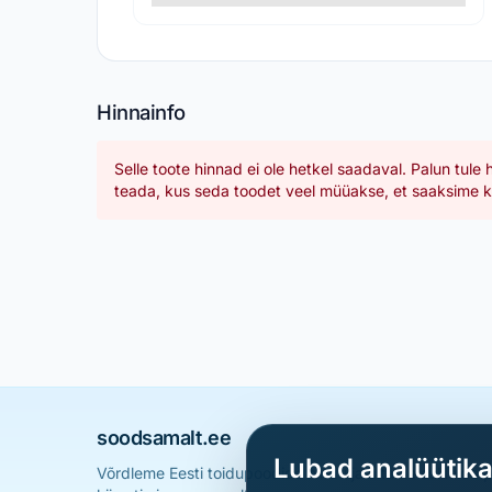
Hinnainfo
Selle toote hinnad ei ole hetkel saadaval. Palun tule 
teada, kus seda toodet veel müüakse, et saaksime ka
soodsamalt.ee
Lubad analüütik
Võrdleme Eesti toidupoodide hindu ja aitame sul leid