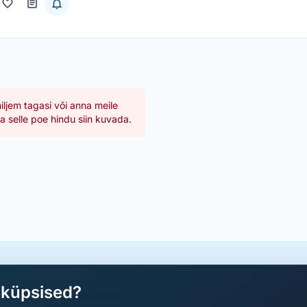
hiljem tagasi või anna meile
 selle poe hindu siin kuvada.
aküpsised?
a parimad sooduspakkumised