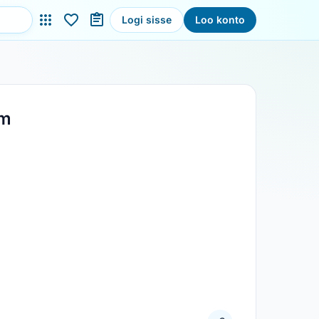
Logi sisse
Loo konto
cm