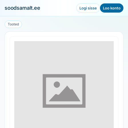
soodsamalt.ee
Logi sisse
Loo konto
Tooted