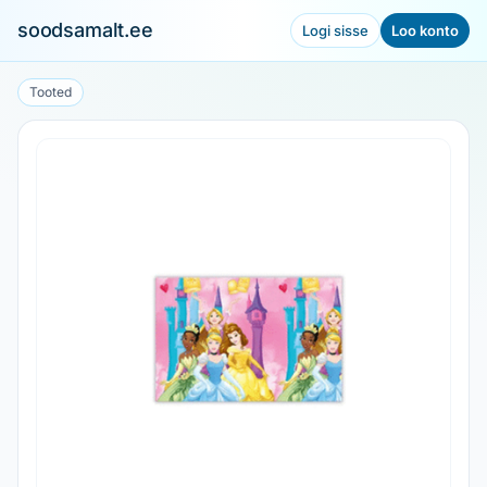
soodsamalt.ee
Logi sisse
Loo konto
Tooted