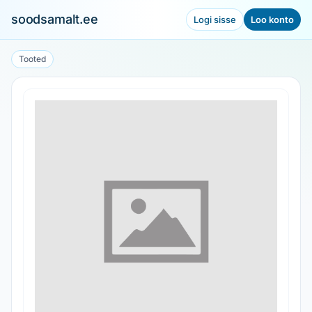
soodsamalt.ee
Logi sisse
Loo konto
Tooted