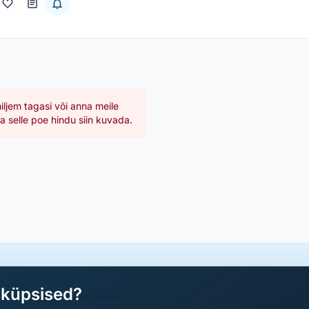
hiljem tagasi või anna meile
 selle poe hindu siin kuvada.
aküpsised?
a parimad sooduspakkumised