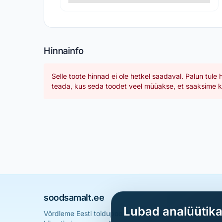
Hinnainfo
Selle toote hinnad ei ole hetkel saadaval. Palun tule 
teada, kus seda toodet veel müüakse, et saaksime ka
soodsamalt.ee
Lubad analüütik
Võrdleme Eesti toidupoodide hindu ja aitame sul leid