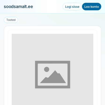
soodsamalt.ee
Logi sisse
Loo konto
Tooted