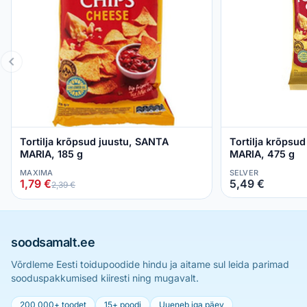
Tortilja krõpsud juustu, SANTA
Tortilja krõpsu
MARIA, 185 g
MARIA, 475 g
MAXIMA
SELVER
1,79 €
5,49 €
2,39 €
soodsamalt.ee
Võrdleme Eesti toidupoodide hindu ja aitame sul leida parimad
sooduspakkumised kiiresti ning mugavalt.
200 000+ toodet
15+ poodi
Uueneb iga päev