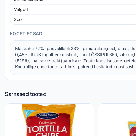
Valgud
Sool
KOOSTISOSAD
Maisijahu 72%, päevalilleõli 23%, piimapulber,sool,tomat, de
0,45%,JUUSTupulber,küüslauk,sibul,LÕSSIPULBER,suhkrur,
(E296), maitsekestrakt(paprika).* Toote koostisosade loetel
Kontrollige enne toote tarbimist pakendil esitatud koostisosi.
Sarnased tooted