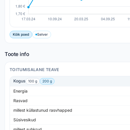
Kõik poed
Selver
Toote info
TOITUMISALANE TEAVE
Kogus
100 g
200 g
Energia
Rasvad
millest küllastunud rasvhapped
Süsivesikud
millest suhkrud