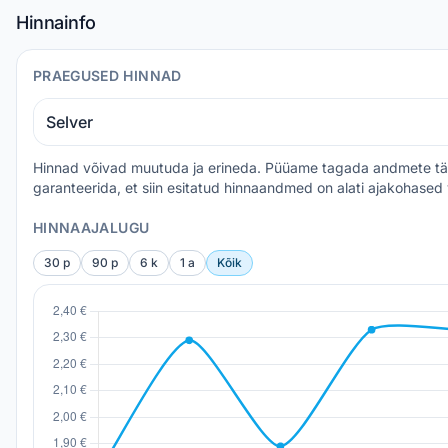
Hinnainfo
PRAEGUSED HINNAD
Selver
Hinnad võivad muutuda ja erineda. Püüame tagada andmete täp
garanteerida, et siin esitatud hinnaandmed on alati ajakohased 
HINNAAJALUGU
30 p
90 p
6 k
1 a
Kõik