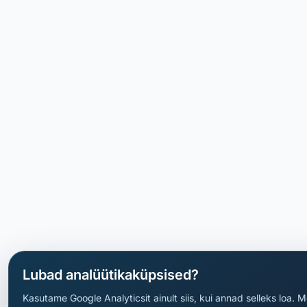
Lubad analüütikaküpsised?
Kasutame Google Analyticsit ainult siis, kui annad selleks loa.