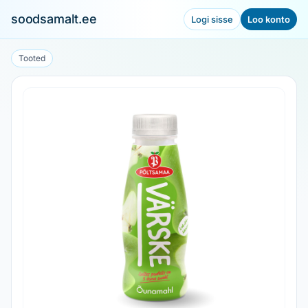
soodsamalt.ee
Logi sisse
Loo konto
Tooted