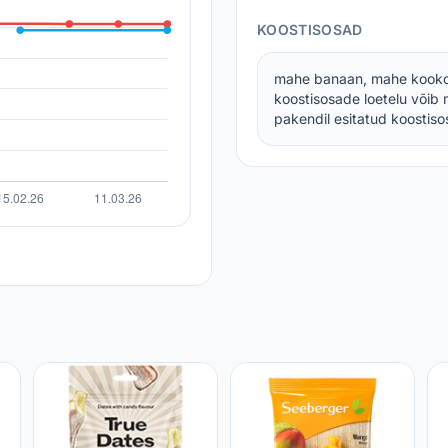
KOOSTISOSAD
mahe banaan, mahe kooko
koostisosade loetelu võib 
pakendil esitatud koostisos