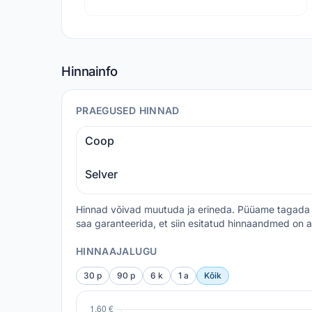
Hinnainfo
PRAEGUSED HINNAD
Coop
Selver
Hinnad võivad muutuda ja erineda. Püüame tagada 
saa garanteerida, et siin esitatud hinnaandmed on a
HINNAAJALUGU
30 p
90 p
6 k
1 a
Kõik