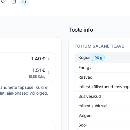
Toote info
TOITUMISALANE TEAVE
Kogus
100 g
1,49 €
Energia
1,51 €
18,88 €/kg
Rasvad
millest küllastunud rasvha
andmete täpsuse, kuid ei
lati ajakohased või õiged.
Süsivesikud
millest suhkrud
Valgud
Sool