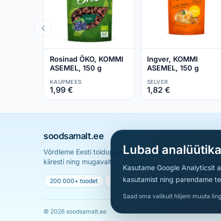
Rosinad ÖKO, KOMMI
Ingver, KOMMI
ASEMEL, 150 g
ASEMEL, 150 g
KAUPMEES
SELVER
1,99 €
1,82 €
soodsamalt.ee
Lubad analüütik
Võrdleme Eesti toidupoodide hindu ja aitame sul leid
kiiresti ning mugavalt.
Kasutame Google Analyticsit ai
kasutamist ning parendame teen
200 000+ toodet
15+ poodi
Uueneb iga päev
Saad oma valikult hiljem muuta ling
© 2026 soodsamalt.ee