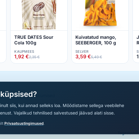
TRUE DATES Sour
Kuivatatud mango,
J
Cola 100g
SEEBERGER, 100 g
R
KAUPMEES
SELVER
S
1,92 €
3,59 €
1
2,35 €
5,49 €
aküpsised?
a parimad sooduspakkumised
nult siis, kui annad selleks loa. Mõõdistame sellega veebilehe
ust. Vajalikud tehnilised salvestused jäävad alati sisse.
ilt
Privaatsustingimused
.
Tagasiside
P