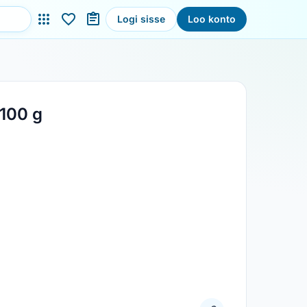
Logi sisse
Loo konto
100 g