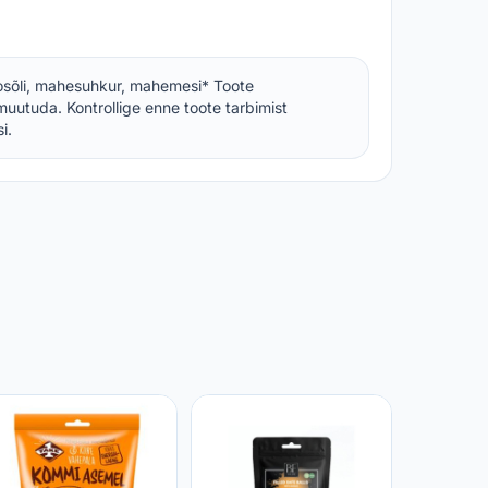
sõli, mahesuhkur, mahemesi* Toote
muutuda. Kontrollige enne toote tarbimist
i.
Banaani 
REGULAR
SELVER
1,39 €