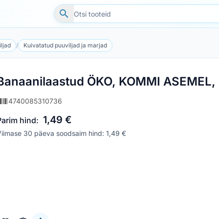
ljad
/
Kuivatatud puuviljad ja marjad
Banaanilaastud ÖKO, KOMMI ASEMEL, 
4740085310736
1,49 €
Parim hind:
iimase 30 päeva soodsaim hind: 1,49 €