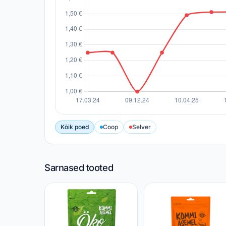
Kõik poed
Coop
Selver
Sarnased tooted