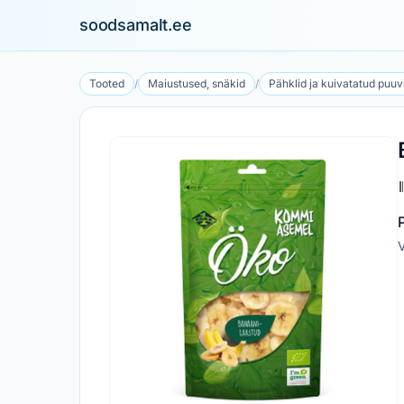
soodsamalt.ee
Tooted
/
Maiustused, snäkid
/
Pähklid ja kuivatatud puuvi
V