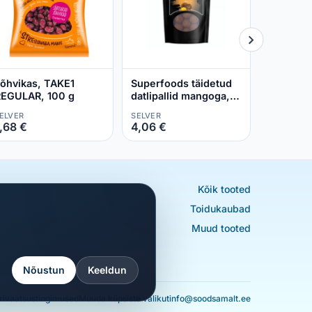
õhvikas, TAKE1
Superfoods täidetud
EGULAR, 100 g
datlipallid mangoga,
BE MORE, 100 g
ELVER
SELVER
,68 €
4,06 €
Kõik tooted
Toidukaubad
Muud tooted
Nõustun
Keeldun
rivaatsustingimused
Muuda küpsiste valikut
info@soodsamalt.ee