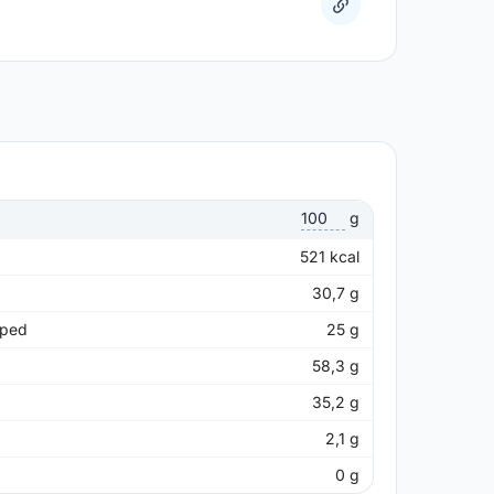
g
521
kcal
30,7
g
pped
25
g
58,3
g
35,2
g
2,1
g
0
g