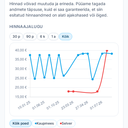
Hinnad võivad muutuda ja erineda. Püüame tagada
andmete täpsuse, kuid ei saa garanteerida, et siin
esitatud hinnaandmed on alati ajakohased või õiged.
HINNAAJALUGU
30 p
90 p
6 k
1 a
Kõik
Kõik poed
Kaupmees
Selver