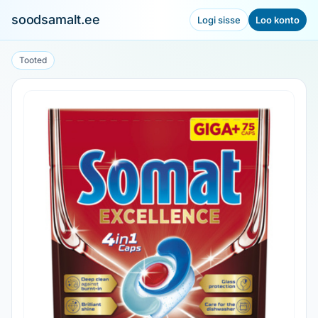
soodsamalt.ee
Logi sisse
Loo konto
Tooted