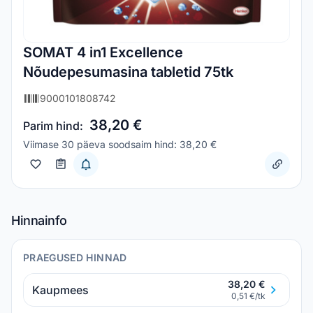
SOMAT 4 in1 Excellence
Nõudepesumasina tabletid 75tk
9000101808742
38,20 €
Parim hind:
Viimase 30 päeva soodsaim hind: 38,20 €
Hinnainfo
PRAEGUSED HINNAD
38,20 €
Kaupmees
0,51 €/tk