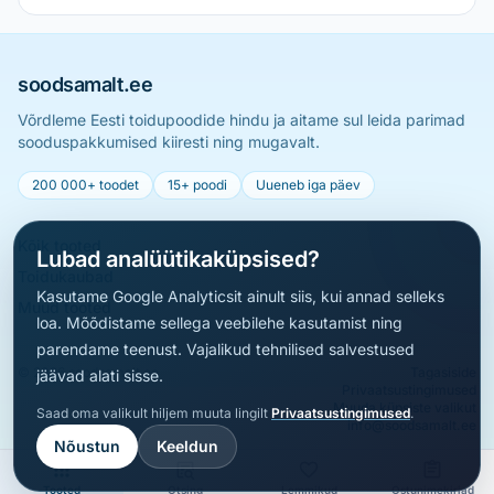
soodsamalt.ee
Võrdleme Eesti toidupoodide hindu ja aitame sul leida parimad
sooduspakkumised kiiresti ning mugavalt.
200 000+ toodet
15+ poodi
Uueneb iga päev
Kõik tooted
Lubad analüütikaküpsised?
Toidukaubad
Kasutame Google Analyticsit ainult siis, kui annad selleks
Muud tooted
loa. Mõõdistame sellega veebilehe kasutamist ning
parendame teenust. Vajalikud tehnilised salvestused
© 2026 soodsamalt.ee
Tagasiside
jäävad alati sisse.
Privaatsustingimused
Muuda küpsiste valikut
Saad oma valikult hiljem muuta lingilt
Privaatsustingimused
.
info@soodsamalt.ee
Nõustun
Keeldun
Tooted
Otsing
Lemmikud
Ostunimekirjad