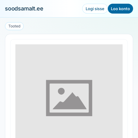
soodsamalt.ee
Logi sisse
Loo konto
Tooted