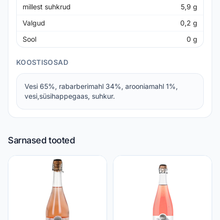
millest suhkrud
5,9
g
Valgud
0,2
g
Sool
0
g
KOOSTISOSAD
Vesi 65%, rabarberimahl 34%, arooniamahl 1%,
vesi,süsihappegaas, suhkur.
Sarnased tooted