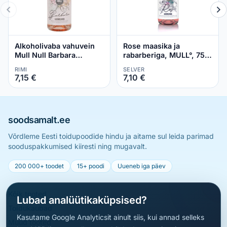
Alkoholivaba vahuvein
Rose maasika ja
Mull Null Barbara
rabarberiga, MULL°, 75
rabarberi 0,75l
cl
RIMI
SELVER
7,15 €
7,10 €
soodsamalt.ee
Võrdleme Eesti toidupoodide hindu ja aitame sul leida parimad
sooduspakkumised kiiresti ning mugavalt.
200 000+ toodet
15+ poodi
Uueneb iga päev
Kõik tooted
Lubad analüütikaküpsised?
Toidukaubad
Kasutame Google Analyticsit ainult siis, kui annad selleks
Muud tooted