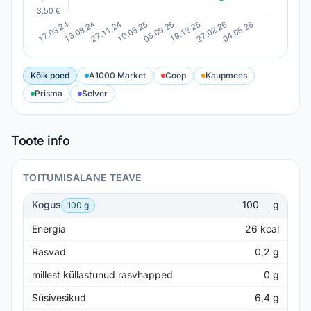
Kõik poed
A1000 Market
Coop
Kaupmees
Prisma
Selver
Toote info
TOITUMISALANE TEAVE
Kogus
g
100 g
Energia
26
kcal
Rasvad
0,2
g
millest küllastunud rasvhapped
0
g
Süsivesikud
6,4
g