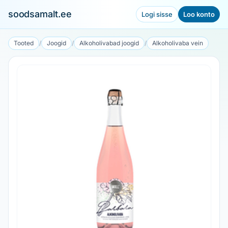
soodsamalt.ee
Logi sisse
Loo konto
Tooted
/
Joogid
/
Alkoholivabad joogid
/
Alkoholivaba vein