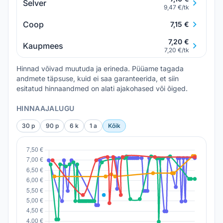
Selver
9,47 €/tk
Coop
7,15 €
7,20 €
Kaupmees
7,20 €/tk
Hinnad võivad muutuda ja erineda. Püüame tagada
andmete täpsuse, kuid ei saa garanteerida, et siin
esitatud hinnaandmed on alati ajakohased või õiged.
HINNAAJALUGU
30 p
90 p
6 k
1 a
Kõik