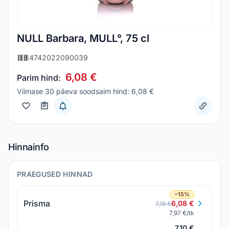
NULL Barbara, MULL°, 75 cl
4742022090039
6,08 €
Parim hind:
Viimase 30 päeva soodsaim hind: 6,08 €
Hinnainfo
PRAEGUSED HINNAD
−15%
Prisma
6,08 €
7,18 €
7,97 €/tk
7,10 €