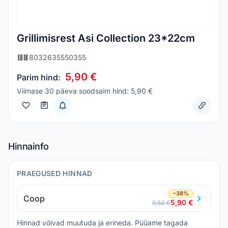
Grillimisrest Asi Collection 23*22cm
8032635550355
5,90 €
Parim hind:
Viimase 30 päeva soodsaim hind: 5,90 €
Hinnainfo
PRAEGUSED HINNAD
−38%
Coop
5,90 €
9,50 €
Hinnad võivad muutuda ja erineda. Püüame tagada