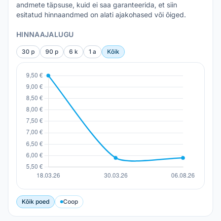
andmete täpsuse, kuid ei saa garanteerida, et siin
esitatud hinnaandmed on alati ajakohased või õiged.
HINNAAJALUGU
30 p
90 p
6 k
1 a
Kõik
Kõik poed
Coop