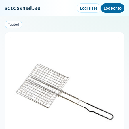
soodsamalt.ee
Logi sisse
Loo konto
Tooted