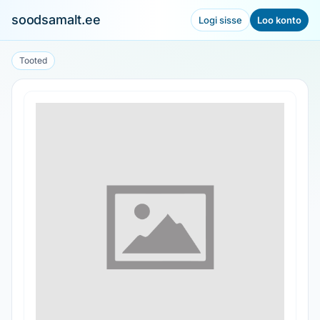
soodsamalt.ee
Logi sisse
Loo konto
Tooted