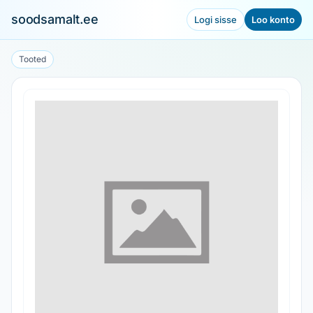
soodsamalt.ee
Logi sisse
Loo konto
Tooted