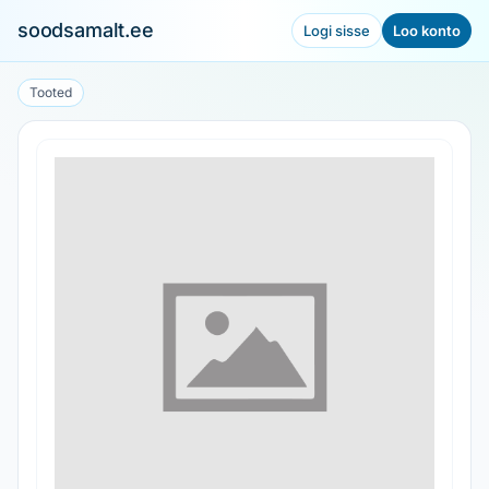
soodsamalt.ee
Logi sisse
Loo konto
Tooted