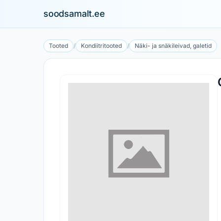
soodsamalt.ee
Tooted
/
Kondiitritooted
/
Näki- ja snäkileivad, galetid