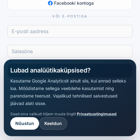
Facebooki kontoga
VÕI E-POSTIGA
Lubad analüütikaküpsised?
Logi sisse
Kasutame Google Analyticsit ainult siis, kui annad selleks
loa. Mõõdistame sellega veebilehe kasutamist ning
parendame teenust. Vajalikud tehnilised salvestused
jäävad alati sisse.
Saad oma valikult hiljem muuta lingilt
Privaatsustingimused
.
Nõustun
Keeldun