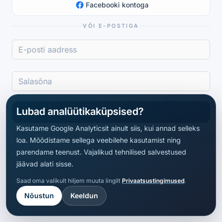
Facebooki kontoga
VÕI E-POSTIGA
Lubad analüütikaküpsised?
Logi sisse
Kasutame Google Analyticsit ainult siis, kui annad selleks
loa. Mõõdistame sellega veebilehe kasutamist ning
parendame teenust. Vajalikud tehnilised salvestused
jäävad alati sisse.
Saad oma valikult hiljem muuta lingilt
Privaatsustingimused
.
Nõustun
Keeldun