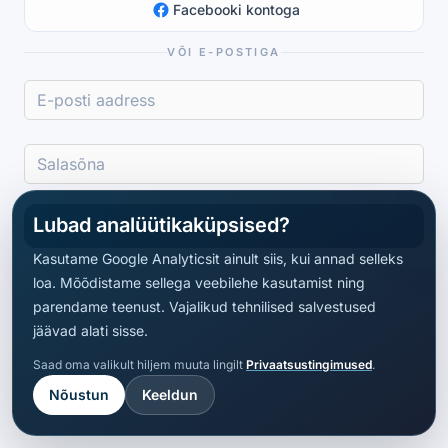
Facebooki kontoga
VÕI E-POSTIGA
Lubad analüütikaküpsised?
Logi sisse
Kasutame Google Analyticsit ainult siis, kui annad selleks
loa. Mõõdistame sellega veebilehe kasutamist ning
parendame teenust. Vajalikud tehnilised salvestused
jäävad alati sisse.
Saad oma valikult hiljem muuta lingilt
Privaatsustingimused
.
Nõustun
Keeldun