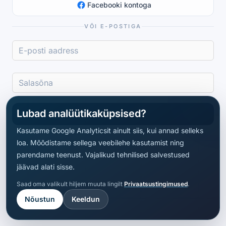
Facebooki kontoga
VÕI E-POSTIGA
Lubad analüütikaküpsised?
Logi sisse
Kasutame Google Analyticsit ainult siis, kui annad selleks
loa. Mõõdistame sellega veebilehe kasutamist ning
parendame teenust. Vajalikud tehnilised salvestused
jäävad alati sisse.
Saad oma valikult hiljem muuta lingilt
Privaatsustingimused
.
Nõustun
Keeldun