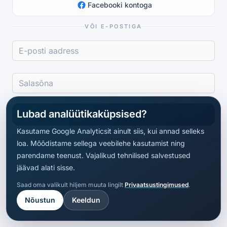
Facebooki kontoga
VÕI E-POSTIGA
Lubad analüütikaküpsised?
Logi sisse
Kasutame Google Analyticsit ainult siis, kui annad selleks
loa. Mõõdistame sellega veebilehe kasutamist ning
parendame teenust. Vajalikud tehnilised salvestused
jäävad alati sisse.
Saad oma valikult hiljem muuta lingilt
Privaatsustingimused
.
Nõustun
Keeldun